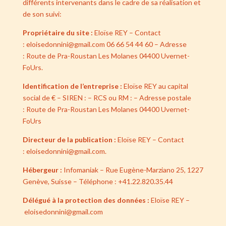
différents intervenants dans le cadre de sa réalisation et
de son suivi:
Propriétaire du site :
Eloïse REY
– Contact
:
eloisedonnini@gmail.com
06 66 54 44 60
– Adresse
:
Route de Pra-Roustan Les Molanes 04400 Uvernet-
FoUrs
.
Identification de l’entreprise :
Eloïse REY
au capital
social de
€ – SIREN :
– RCS ou RM :
– Adresse postale
:
Route de Pra-Roustan Les Molanes 04400 Uvernet-
FoUrs
Directeur de la publication :
Eloïse REY
– Contact
:
eloisedonnini@gmail.com
.
Hébergeur :
Infomaniak – Rue Eugène-Marziano 25, 1227
Genève, Suisse – Téléphone : +41.22.820.35.44
Délégué à la protection des données :
Eloïse REY
–
eloisedonnini@gmail.com