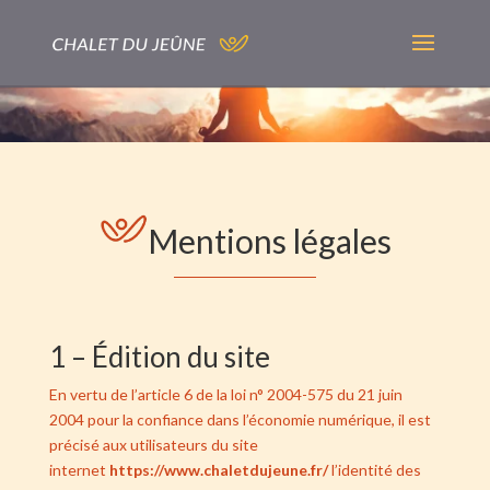
Mentions légales
1 – Édition du site
En vertu de
l’article 6 de la loi n° 2004-575 du 21 juin
2004
pour la confiance dans l’économie numérique, il est
précisé aux utilisateurs du site
internet
https://www.chaletdujeune.fr/
l’identité des